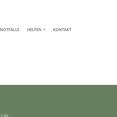
NOTFÄLLE
HELFEN
KONTAKT
MITGLIED- / PATENSCHAFT
SPENDEN
CO.
02 90