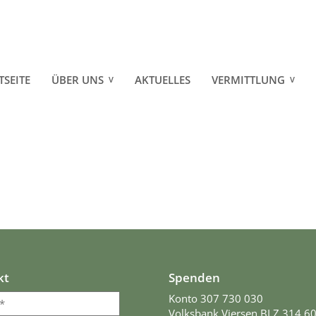
TSEITE
ÜBER UNS
AKTUELLES
VERMITTLUNG
PRESSE
HUNDE
PARTNER
KATZEN
SPONSOREN
PFERDE
LINKS
KLEINTIERE
SCHAF, SCHWEIN & 
VERMITTELT
kt
Spenden
REGENBOGEN
Konto 307 730 030
Volksbank Viersen BLZ 314 6