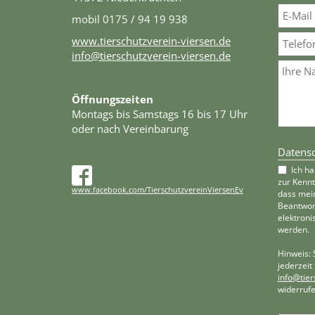
mobil 0175 / 94 19 938
www.tierschutzverein-viersen.de
info@tierschutzverein-viersen.de
Öffnungszeiten
Montags bis Samstags 16 bis 17 Uhr
oder nach Vereinbarung
Datensc
Ich h
zur Kenn
www.facebook.com/TierschutzvereinViersenEv
dass mei
Beantwor
elektroni
werden.
Hinweis: 
jederzeit
info@tier
widerrufe