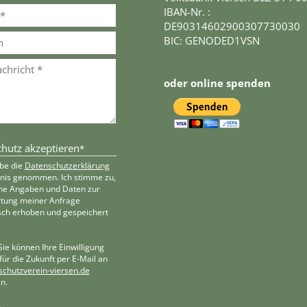
IBAN-Nr. :
DE90314602900307730030
BIC: GENODED1VSN
oder online spenden
hutz akzeptieren
*
abe die
Datenschutzerklärung
tnis genommen. Ich stimme zu,
ne Angaben und Daten zur
tung meiner Anfrage
sch erhoben und gespeichert
Sie können Ihre Einwilligung
 für die Zukunft per E-Mail an
schutzverein-viersen.de
n.